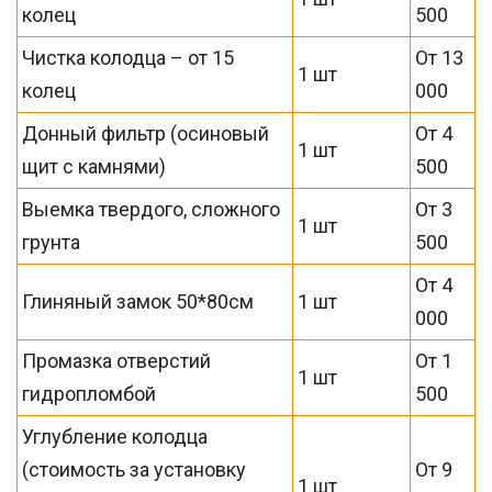
колец
500
Чистка колодца – от 15
От 13
1 шт
колец
000
Донный фильтр (осиновый
От 4
1 шт
щит с камнями)
500
Выемка твердого, сложного
От 3
1 шт
грунта
500
От 4
Глиняный замок 50*80см
1 шт
000
Промазка отверстий
От 1
1 шт
гидропломбой
500
Углубление колодца
(стоимость за установку
От 9
1 шт