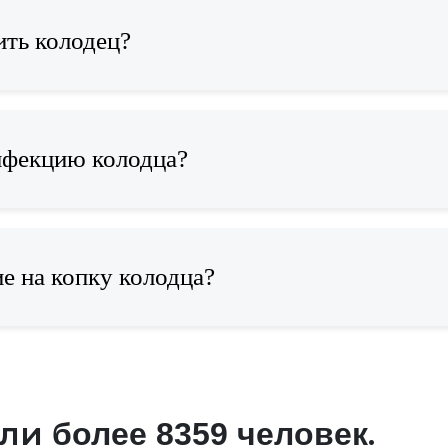
ить колодец?
нфекцию колодца?
е на копку колодца?
али
.
более 8359 человек